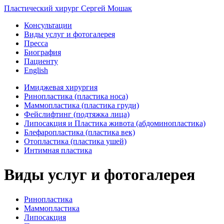
Пластический хирург Сергей Мошак
Консультации
Виды услуг и фотогалерея
Пресса
Биография
Пациенту
English
Имиджевая хирургия
Ринопластика (пластика носа)
Маммопластика (пластика груди)
Фейслифтинг (подтяжка лица)
Липосакция и Пластика живота (абдоминопластика)
Блефаропластика (пластика век)
Отопластика (пластика ушей)
Интимная пластика
Виды услуг и фотогалерея
Ринопластика
Маммопластика
Липосакция